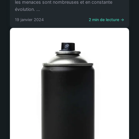
les menaces sont nombreuses et en constante
évolution. ...
19 janvier 2024
2 min de lecture →