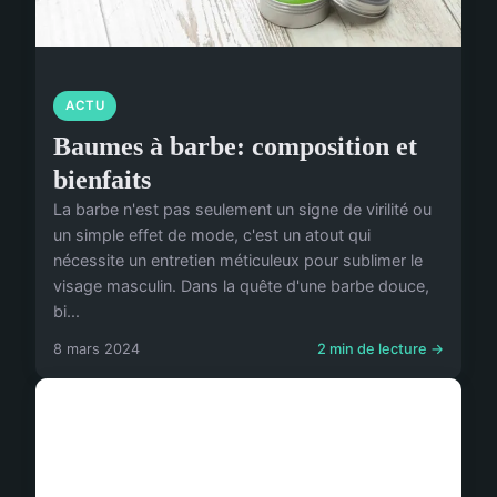
ACTU
Baumes à barbe: composition et
bienfaits
La barbe n'est pas seulement un signe de virilité ou
un simple effet de mode, c'est un atout qui
nécessite un entretien méticuleux pour sublimer le
visage masculin. Dans la quête d'une barbe douce,
bi...
8 mars 2024
2 min de lecture →