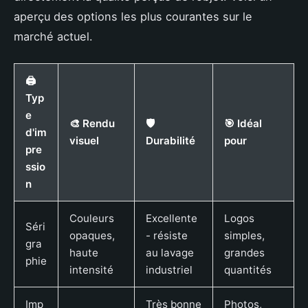
aperçu des options les plus courantes sur le
marché actuel.
🖨️
Typ
e
🎨 Rendu
🛡️
🎯 Idéal
d'im
visuel
Durabilité
pour
pre
ssio
n
Couleurs
Excellente
Logos
Séri
opaques,
- résiste
simples,
gra
haute
au lavage
grandes
phie
intensité
industriel
quantités
Imp
Très bonne
Photos,