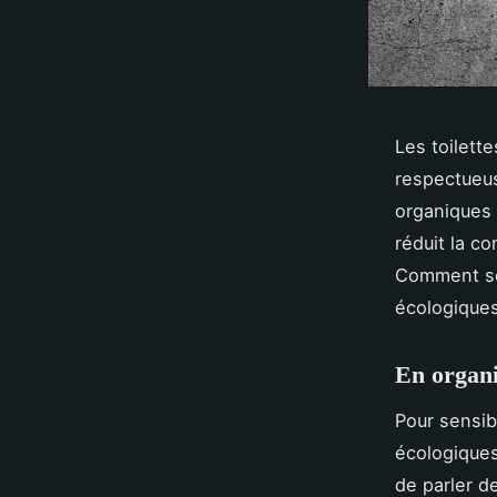
Les toilett
respectueus
organiques 
réduit la c
Comment sen
écologiques
En organi
Pour sensib
écologiques
de parler d