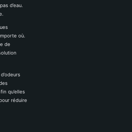
pas d’eau.
re.
ues
importe où.
se de
solution
 d’odeurs
 des
in qu’elles
 pour réduire