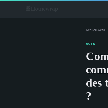
Hotnewrap
📰
Accueil
›
Actu
ACTU
Comm
comm
des 
?