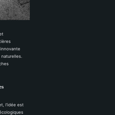
et
tières
 innovante
 naturelles.
èches
res
, l’idée est
 écologiques