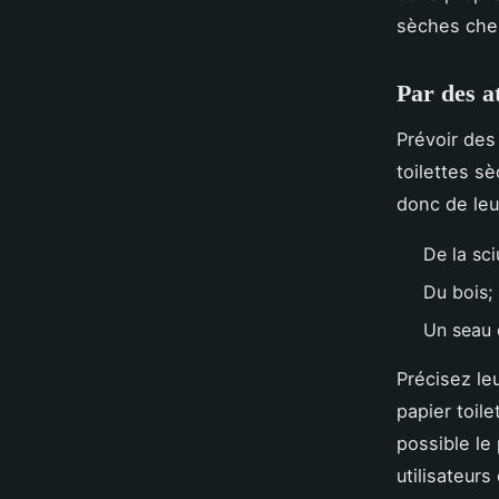
sèches chez
Par des at
Prévoir des
toilettes s
donc de leu
De la sci
Du bois;
Un seau e
Précisez leu
papier toil
possible le
utilisateurs