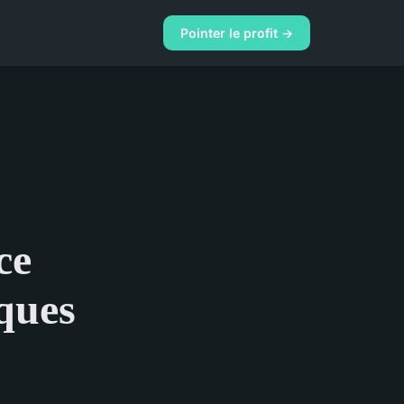
Pointer le profit →
ce
iques