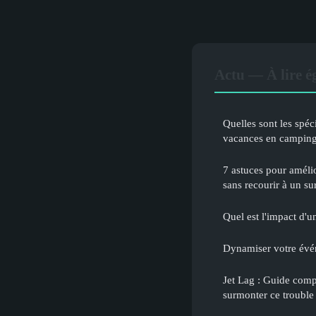
Actu — À lire 
Quelles sont les spéci
vacances en campin
7 astuces pour amélio
sans recourir à un su
Quel est l'impact d'
Dynamiser votre évé
Jet Lag : Guide compl
surmonter ce troubl