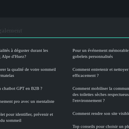
également
alités à déguster durant les
Pour un événement mémorable,
g Alpe d'Huez?
gobelets personnalisés
rer la qualité de votre sommeil
Comment entretenir et nettoyer
rmatelas
efficacement ?
un chatbot GPT en B2B ?
Comment mobiliser la communa
des toilettes sèches respectueu
l'environnement ?
nement pro avec un mentaliste
Comment rendre son site visibl
et pour identifier, prévenir et
e du sommeil
Top conseils pour choisir un p