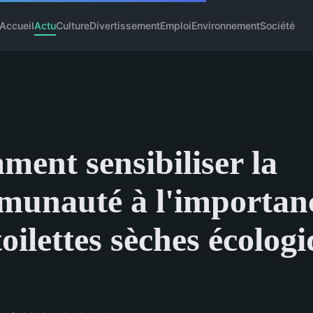
Accueil
Actu
Culture
Divertissement
Emploi
Environnement
Société
ent sensibiliser la
unauté à l'importan
toilettes sèches écolog