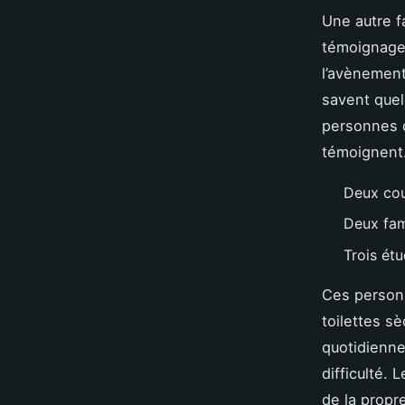
Une autre fa
témoignages
l’avènement
savent quel
personnes de
témoignent
Deux co
Deux fam
Trois étu
Ces personn
toilettes s
quotidienne.
difficulté. 
de la propr