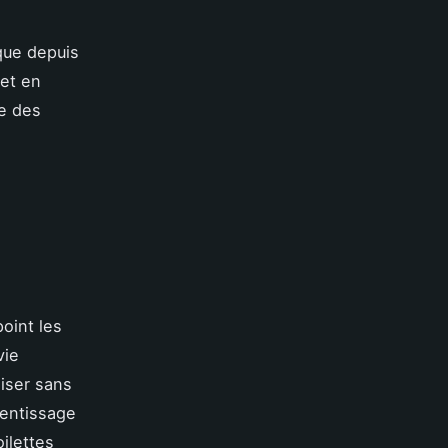
 que depuis
 et en
te des
oint les
vie
liser sans
prentissage
ilettes