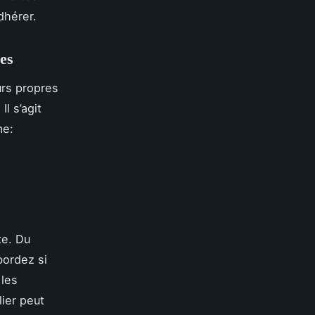
dhérer.
ues
urs propres
l s’agit
me:
te. Du
bordez si
 les
lier peut