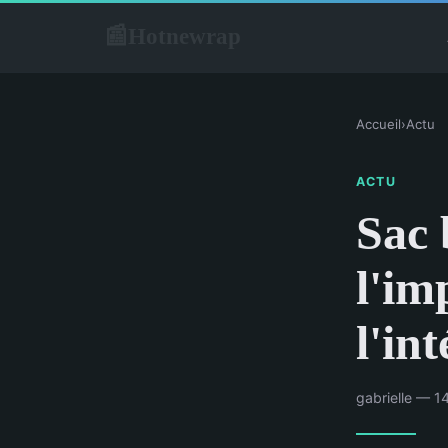
Hotnewrap
📰
Accueil
›
Actu
ACTU
Sac 
l'im
l'in
gabrielle — 