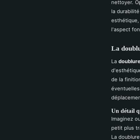
nettoyer. O
la durabilit
esthétique
l'aspect fo
La doublu
La
doublur
d'esthétiqu
de la finit
éventuelles
déplacemen
Un détail qu
Imaginez ou
petit plus 
La doublure