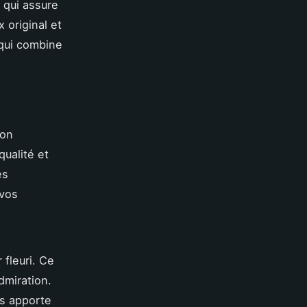
 qui assure
 original et
 qui combine
ion
qualité et
es
 vos
 fleuri. Ce
dmiration.
is apporte