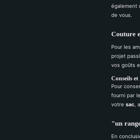
également u
de vous.
Couture e
Pour les am
projet pass
vos goûts e
Conseils et
Pour conse
fourni par 
votre
sac
, 
"un range
En conclusi