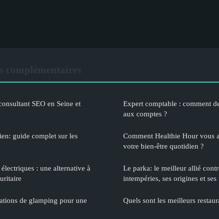
s complémentaires
consultant SEO en Seine et
Expert comptable : comment d
aux comptes ?
ien: guide complet sur les
Comment Healthie Hour vous aid
votre bien-être quotidien ?
lectriques : une alternative à
Le parka: le meilleur allié contre
uritaire
intempéries, ses origines et ses 
nations de glamping pour une
Quels sont les meilleurs restau