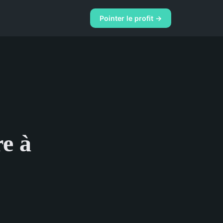
Pointer le profit →
re à