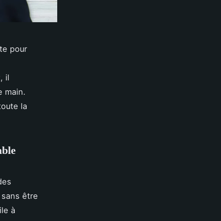
te pour
 il
e main.
toute la
able
 des
 sans être
ile à