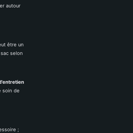
er autour
ut être un
 sac selon
d'entretien
e soin de
essoire ;