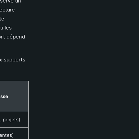
nserve un
lecture
te
u les
port dépend
ux supports
asse
 projets)
gentes)