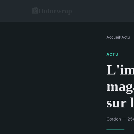
Hotnewrap
📰
Accueil
›
Actu
ACTU
L'i
mag
sur 
Gordon — 25/