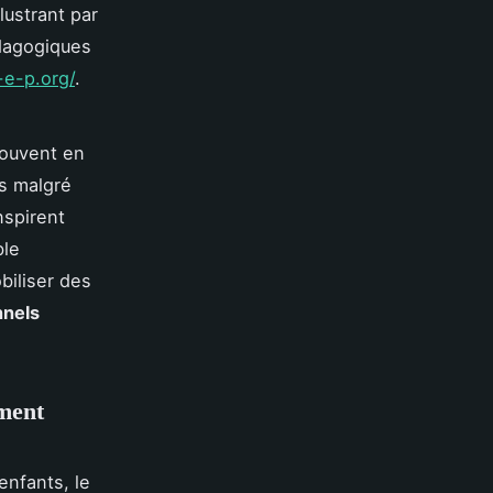
lustrant par
dagogiques
-e-p.org/
.
souvent en
ts malgré
nspirent
ble
biliser des
nnels
ment
enfants, le