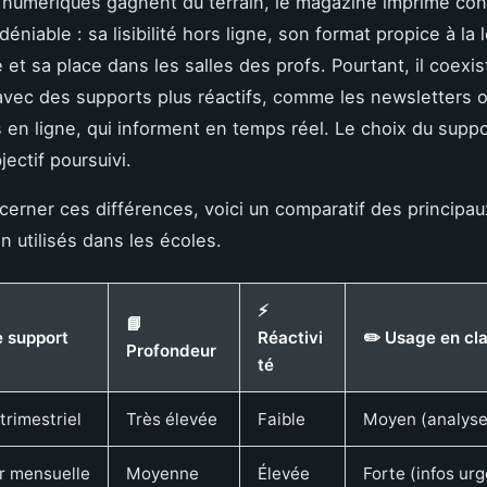
ls numériques gagnent du terrain, le magazine imprimé co
éniable : sa lisibilité hors ligne, son format propice à la 
 et sa place dans les salles des profs. Pourtant, il coexis
vec des supports plus réactifs, comme les newsletters o
 en ligne, qui informent en temps réel. Le choix du sup
bjectif poursuivi.
cerner ces différences, voici un comparatif des principa
n utilisés dans les écoles.
⚡
📘
e support
Réactivi
✏️ Usage en cl
Profondeur
té
rimestriel
Très élevée
Faible
Moyen (analyse,
r mensuelle
Moyenne
Élevée
Forte (infos ur