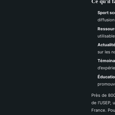
Ce qu'il f
Sport sc
diffusion
Ressour
utilisab
Actualit
sur les n
Témoina
d’expérie
Éducati
promouvan
Près de 800
de l’USEP, u
France. Pou