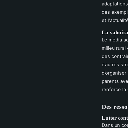
adaptations
des exemple
et l'actuali
La valorisat
Le média ac
milieu rura
des contrai
d’autres st
d’organiser
parents av
renforce la
Des resso
Lutter contr
Dans un con