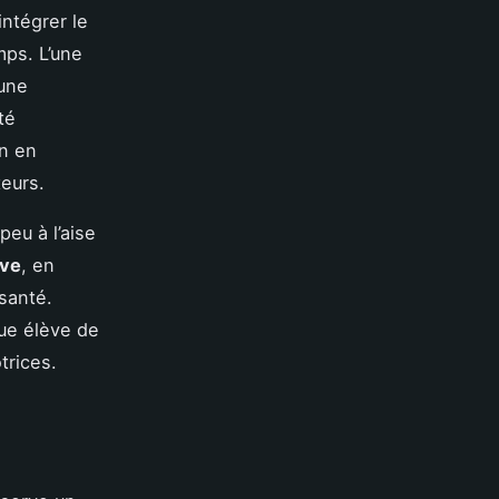
ntégrer le
mps. L’une
 une
té
on en
teurs.
eu à l’aise
ive
, en
santé.
ue élève de
trices.