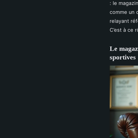
: le magazin
comme un ou
relayant ré
C’est à ce 
Le magazi
sportives