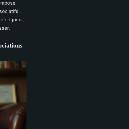
s’impose
ociatifs,
ec rigueur.
sser.
ociations