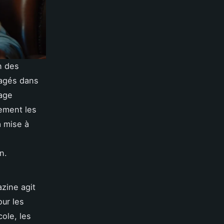
n des
gagés dans
gage
dement les
a mise à
n.
azine agit
our les
cole, les