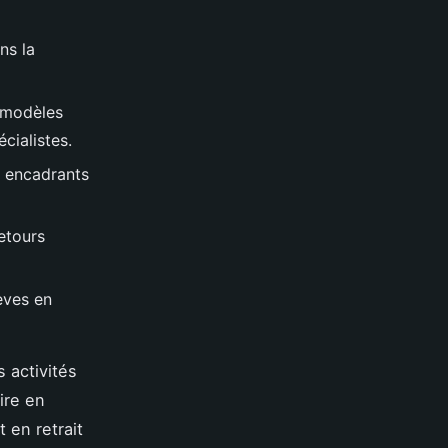
ns la
s modèles
cialistes.
s encadrants
retours
lèves en
 activités
ire en
 en retrait