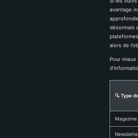
Si les outi
avantage ind
approfondie
désormais a
plateformes
alors de l’o
Pour mieux 
d'informatio
🔍 Type d
Magazine t
Newslette