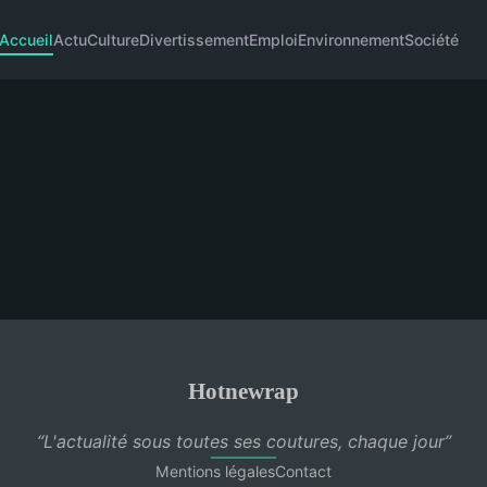
Accueil
Actu
Culture
Divertissement
Emploi
Environnement
Société
Hotnewrap
“L'actualité sous toutes ses coutures, chaque jour”
Mentions légales
Contact