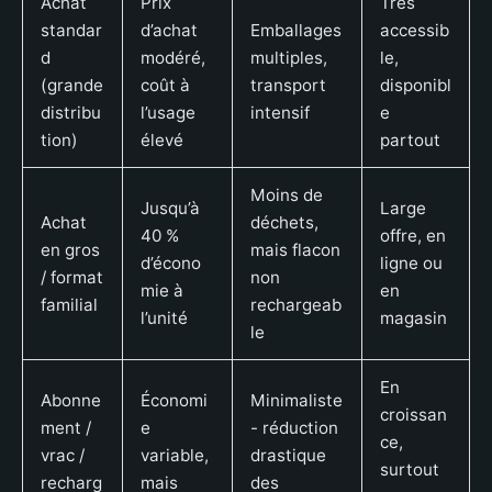
Achat
Prix
Très
standar
d’achat
Emballages
accessib
d
modéré,
multiples,
le,
(grande
coût à
transport
disponibl
distribu
l’usage
intensif
e
tion)
élevé
partout
Moins de
Jusqu’à
Large
Achat
déchets,
40 %
offre, en
en gros
mais flacon
d’écono
ligne ou
/ format
non
mie à
en
familial
rechargeab
l’unité
magasin
le
En
Abonne
Économi
Minimaliste
croissan
ment /
e
- réduction
ce,
vrac /
variable,
drastique
surtout
recharg
mais
des