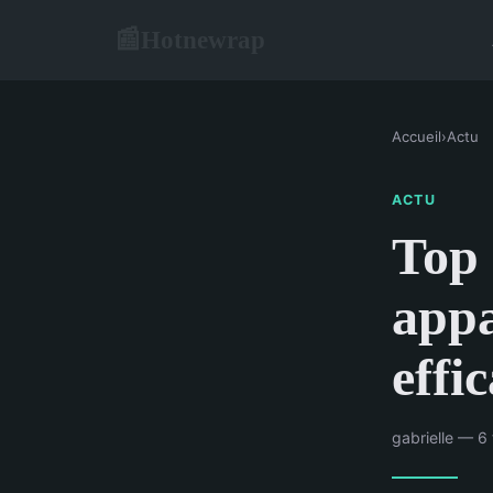
Hotnewrap
📰
Accueil
›
Actu
ACTU
Top 
appa
effi
gabrielle — 6