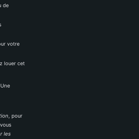
u de
s
ur votre
z louer cet
. Une
tion
, pour
 vous
r les