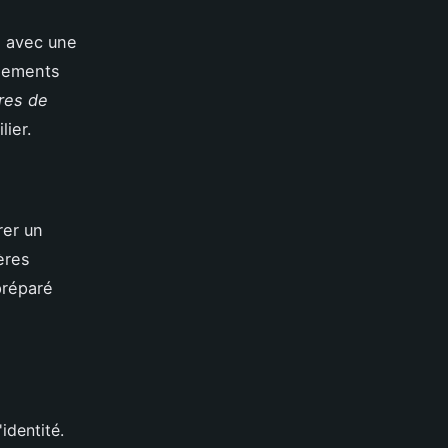
, avec une
ogements
res de
lier.
rer un
ères
préparé
identité.