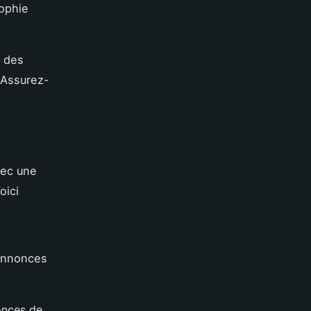
ophie
r des
 Assurez-
vec une
oici
 annonces
onces de