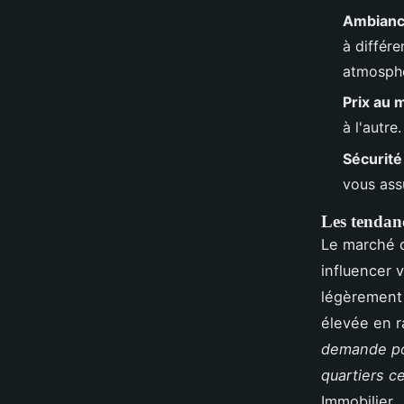
Ambiance
à différ
atmosph
Prix au 
à l'autr
Sécurité
vous assu
Les tendan
Le marché d
influencer 
légèrement 
élevée en r
demande pou
quartiers c
Immobilier.