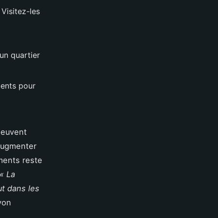
Visitez-les
un quartier
idents pour
peuvent
 augmenter
ments reste
« La
ut dans les
yon