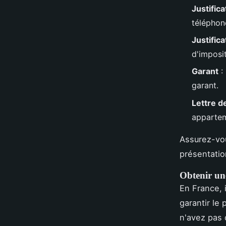
Justifica
téléphon
Justific
d'imposit
Garant
:
garant.
Lettre d
appartem
Assurez-vou
présentatio
Obtenir un
En France, 
garantir le 
n'avez pas 