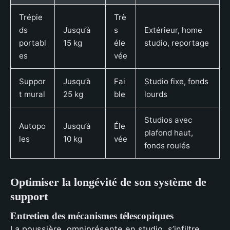
Trépie
Trè
ds
Jusqu’à
s
Extérieur, home
portabl
15 kg
éle
studio, reportage
es
vée
Suppor
Jusqu’à
Fai
Studio fixe, fonds
t mural
25 kg
ble
lourds
Studios avec
Autopo
Jusqu’à
Éle
plafond haut,
les
10 kg
vée
fonds roulés
Optimiser la longévité de son système de
support
Entretien des mécanismes télescopiques
La poussière, omniprésente en studio, s’infiltre